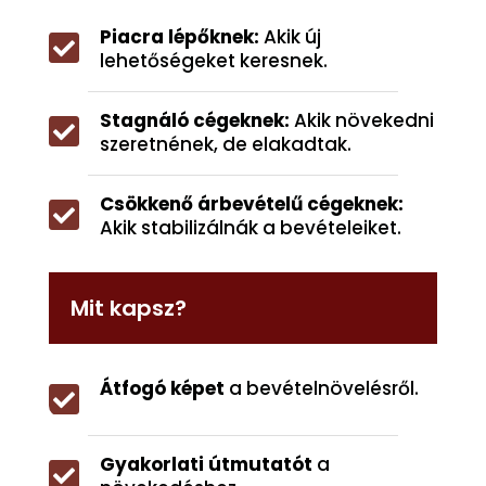
Piacra lépőknek:
Akik új

lehetőségeket keresnek.
Stagnáló cégeknek:
Akik növekedni

szeretnének, de elakadtak.
Csökkenő árbevételű cégeknek:

Akik stabilizálnák a bevételeiket.
Mit kapsz?
Átfogó képet
a bevételnövelésről.

Gyakorlati útmutatót
a
