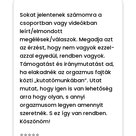
Sokat jelentenek számomra a
csoportban vagy videókban
leírt/elmondott
megélések/válaszok. Megadja azt
az érzést, hogy nem vagyok ezzel-
azzal egyedül, rendben vagyok.
Támogatást és iránymutatást ad,
ha elakadnék az orgazmus fajták
közti „kutatómunkában”. Utat
mutat, hogy igen is van lehetőség
arra hogy olyan, s annyi
orgazmusom legyen amennyit
szeretnék. S ez így van rendben.
Köszönöm!
⭐⭐⭐⭐⭐