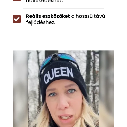
növekedéshez.
Reális eszközöket
a hosszú távú

fejlődéshez.