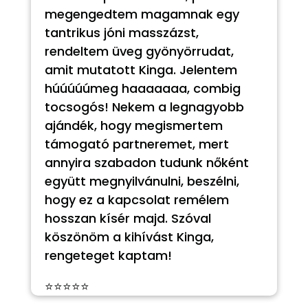
megengedtem magamnak egy
tantrikus jóni masszázst,
rendeltem üveg gyönyörrudat,
amit mutatott Kinga. Jelentem
húúúúúmeg haaaaaaa, combig
tocsogós! Nekem a legnagyobb
ajándék, hogy megismertem
támogató partneremet, mert
annyira szabadon tudunk nőként
együtt megnyilvánulni, beszélni,
hogy ez a kapcsolat remélem
hosszan kísér majd. Szóval
köszönöm a kihívást Kinga,
rengeteget kaptam!
⭐⭐⭐⭐⭐