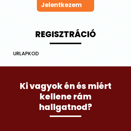
Jelentkezem
REGISZTRÁCIÓ
URLAPKOD
Ki vagyok én és miért
kellene rám
hallgatnod?