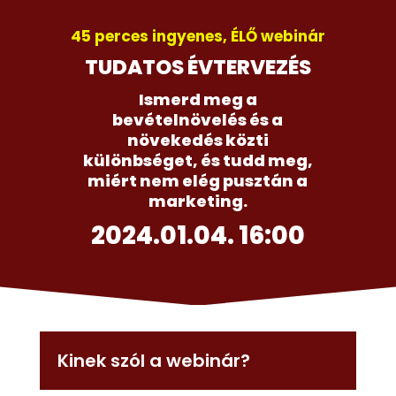
45 perces ingyenes, ÉLŐ webinár
TUDATOS ÉVTERVEZÉS
Ismerd meg a
bevételnövelés és a
növekedés közti
különbséget, és tudd meg,
miért nem elég pusztán a
marketing.
2024.01.04. 16:00
Kinek szól a webinár?