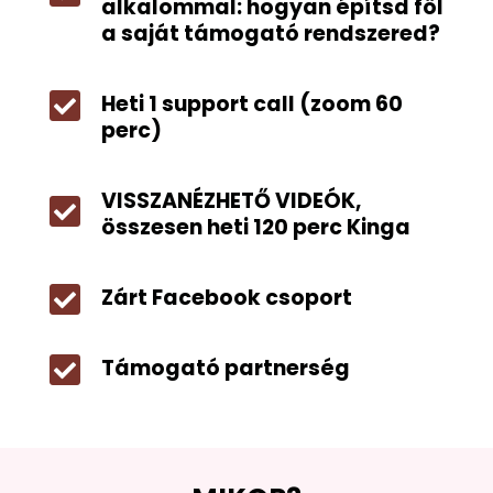
alkalommal: hogyan építsd föl
a saját támogató rendszered?

Heti 1 support call (zoom 60
perc)
VISSZANÉZHETŐ VIDEÓK,

összesen heti 120 perc Kinga

Zárt Facebook csoport

Támogató partnerség