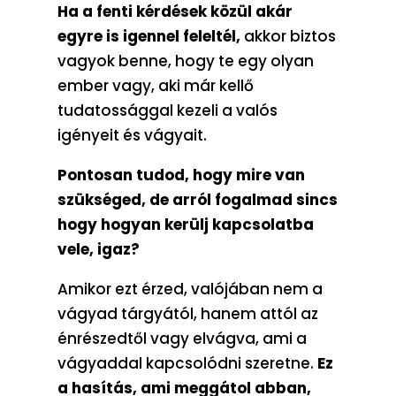
Ha a fenti kérdések közül akár
egyre is igennel feleltél,
akkor biztos
vagyok benne, hogy te egy olyan
ember vagy, aki már kellő
tudatossággal kezeli a valós
igényeit és vágyait.
Pontosan tudod, hogy mire van
szükséged, de arról fogalmad sincs
hogy hogyan kerülj kapcsolatba
vele, igaz?
Amikor ezt érzed, valójában nem a
vágyad tárgyától, hanem attól az
énrészedtől vagy elvágva, ami a
vágyaddal kapcsolódni szeretne.
Ez
a hasítás, ami meggátol abban,