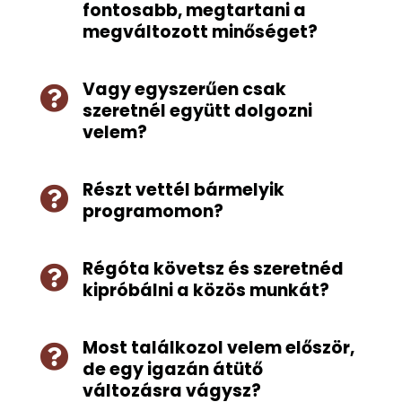
fontosabb, megtartani a
megváltozott minőséget?
Vagy egyszerűen csak

szeretnél együtt dolgozni
velem?
Részt vettél bármelyik

programomon?
Régóta követsz és szeretnéd

kipróbálni a közös munkát?
Most találkozol velem először,

de egy igazán átütő
változásra vágysz?