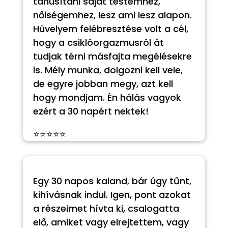
tanúsítani saját testemhez,
nőiségemhez, lesz ami lesz alapon.
Hüvelyem felébresztése volt a cél,
hogy a csiklóorgazmusról át
tudjak térni másfajta megélésekre
is. Mély munka, dolgozni kell vele,
de egyre jobban megy, azt kell
hogy mondjam. Én hálás vagyok
ezért a 30 napért nektek!
⭐⭐⭐⭐⭐
Egy 30 napos kaland, bár úgy tűnt,
kihívásnak indul. Igen, pont azokat
a részeimet hívta ki, csalogatta
elő, amiket vagy elrejtettem, vagy