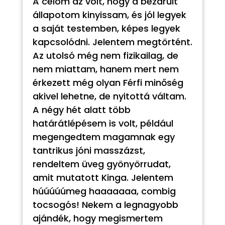
A célom az volt, hogy a bezárult
állapotom kinyissam, és jól legyek
a saját testemben, képes legyek
kapcsolódni. Jelentem megtörtént.
Az utolsó még nem fizikailag, de
nem miattam, hanem mert nem
érkezett még olyan Férfi minőség
akivel lehetne, de nyitottá váltam.
A négy hét alatt több
határátlépésem is volt, például
megengedtem magamnak egy
tantrikus jóni masszázst,
rendeltem üveg gyönyörrudat,
amit mutatott Kinga. Jelentem
húúúúúmeg haaaaaaa, combig
tocsogós! Nekem a legnagyobb
ajándék, hogy megismertem