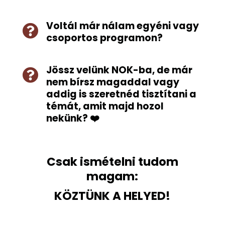
Voltál már nálam egyéni vagy

csoportos programon?
Jössz velünk NOK-ba, de már

nem bírsz magaddal vagy
addig is szeretnéd tisztítani a
témát, amit majd hozol
nekünk? ❤️
Csak ismételni tudom
magam:
KÖZTÜNK A HELYED!