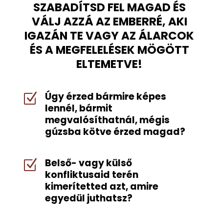
SZABADÍTSD FEL MAGAD ÉS
VÁLJ AZZÁ AZ EMBERRÉ, AKI
IGAZÁN TE VAGY AZ ÁLARCOK
ÉS A MEGFELELÉSEK MÖGÖTT
ELTEMETVE!
Úgy érzed bármire képes
Z
lennél, bármit
megvalósíthatnál, mégis
gúzsba kötve érzed magad?
Belső- vagy külső
Z
konfliktusaid terén
kimerítetted azt, amire
egyedül juthatsz?