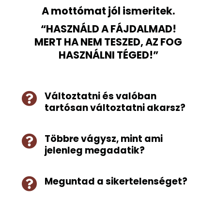
A mottómat jól ismeritek.
“HASZNÁLD A FÁJDALMAD!
MERT HA NEM TESZED, AZ FOG
HASZNÁLNI TÉGED!”
Változtatni és valóban

tartósan változtatni akarsz?
Többre vágysz, mint ami

jelenleg megadatik?
Meguntad a sikertelenséget?
