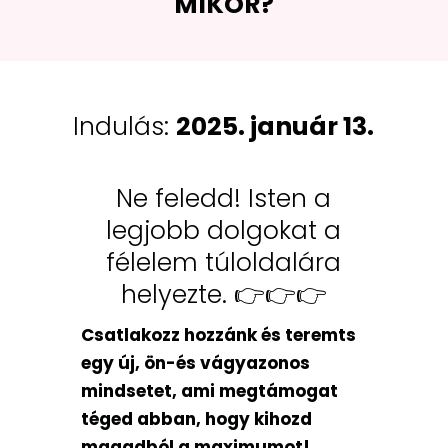
MIKOR?
Indulás:
2025. január 13.
Ne feledd! Isten a
legjobb dolgokat a
félelem túloldalára
helyezte. 👉👉👉
Csatlakozz hozzánk és teremts
egy új, ön-és vágyazonos
mindsetet, ami megtámogat
téged abban, hogy kihozd
magadból a maximumot!