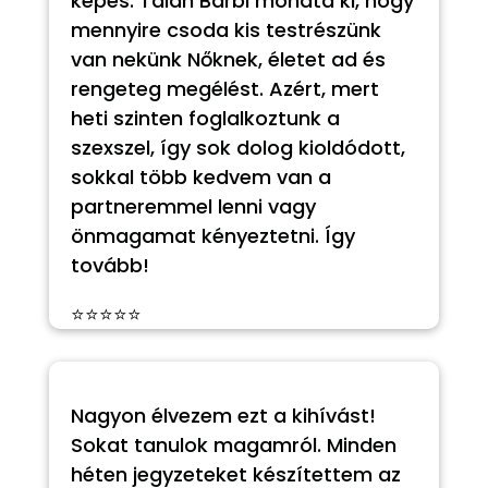
képes. Talán Barbi mondta ki, hogy
mennyire csoda kis testrészünk
van nekünk Nőknek, életet ad és
rengeteg megélést. Azért, mert
heti szinten foglalkoztunk a
szexszel, így sok dolog kioldódott,
sokkal több kedvem van a
partneremmel lenni vagy
önmagamat kényeztetni. Így
tovább!
⭐⭐⭐⭐⭐
Nagyon élvezem ezt a kihívást!
Sokat tanulok magamról. Minden
héten jegyzeteket készítettem az