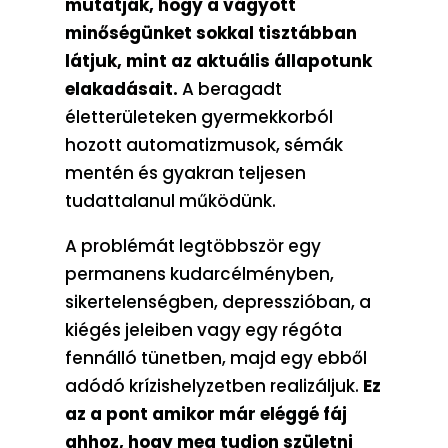
mutatják, hogy a vágyott
minőségünket sokkal tisztábban
látjuk, mint az aktuális állapotunk
elakadásait.
A beragadt
életterületeken gyermekkorból
hozott automatizmusok, sémák
mentén és gyakran teljesen
tudattalanul működünk.
A problémát legtöbbször egy
permanens kudarcélményben,
sikertelenségben, depresszióban, a
kiégés jeleiben vagy egy régóta
fennálló tünetben, majd egy ebből
adódó krízishelyzetben realizáljuk.
Ez
az a pont amikor már eléggé fáj
ahhoz, hogy meg tudjon születni