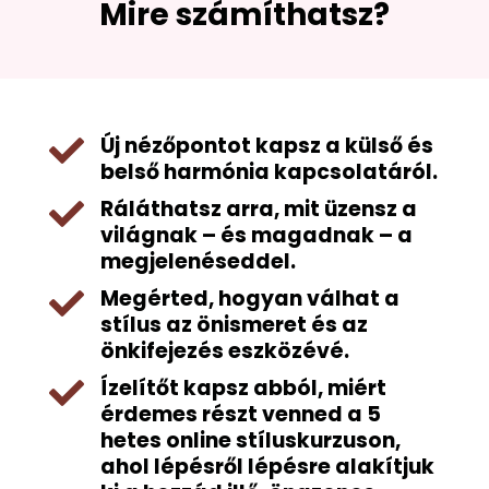
Mire számíthatsz?
Új nézőpontot kapsz a külső és

belső harmónia kapcsolatáról.
Ráláthatsz arra, mit üzensz a

világnak – és magadnak – a
megjelenéseddel.
Megérted, hogyan válhat a

stílus az önismeret és az
önkifejezés eszközévé.
Ízelítőt kapsz abból, miért

érdemes részt venned a 5
hetes online stíluskurzuson,
ahol lépésről lépésre alakítjuk