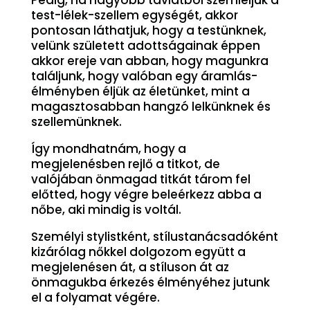
test-lélek-szellem egységét, akkor
pontosan láthatjuk, hogy a testünknek,
velünk született adottságainak éppen
akkor ereje van abban, hogy magunkra
találjunk, hogy valóban egy áramlás-
élményben éljük az életünket, mint a
magasztosabban hangzó lelkünknek és
szellemünknek.
Így mondhatnám, hogy a
megjelenésben rejlő a titkot, de
valójában önmagad titkát tárom fel
előtted, hogy végre beleérkezz abba a
nőbe, aki mindig is voltál.
Személyi stylistként, stílustanácsadóként
kizárólag nőkkel dolgozom együtt a
megjelenésen át, a stíluson át az
önmagukba érkezés élményéhez jutunk
el a folyamat végére.