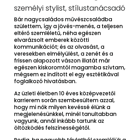
személyi stylist, stílustanácsadó
Bár nagycsaládos művészcsaládba
születtem, így a jövés-menés, a teljesen
eltérő szemléletű, néha egészen
elvarázsolt emberek közötti
kommunikációt; és az olvasást, a
veresekben elmélyülést, a zenét és a
frissen alapozott vászon illatát már
egészen kiskoromtól magamba szívtam,
mégsem ez indított el egy esztétikával
foglalkozó hivatásban.
Az üzleti életben 10 éves középvezetői
karrierem során szembesültem azzal,
hogy mi nők milyen kevéssé élünk a
megjelenésünkkel, minél tanultabban
vagyunk, annál inkább tartunk az
öltözködés felszínességétől.
Pedig, ha nagyobb távlatból szemléljük a