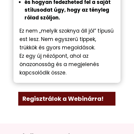
és hogyan fedezheted fel a saját
stílusodat úgy, hogy az tényleg
rólad szóljon.
Ez nem „melyik szoknya áll jól” típusú
est lesz. Nem egyszerű tippek,
trükkök és gyors megoldások.
Ez egy új nézőpont, ahol az
önazonosság és a megjelenés
kapcsolódik össze.
Regisztrálok a Webinárra!