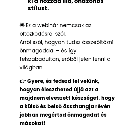
ki a hozzád illő, önazonos
stílust.
🌟
Ez a webinár nemcsak az
öltözködésről szól.
Arról szól, hogyan tudsz összeöltözni
önmagaddal – és így
felszabadultan, erőből jelen lenni a
világban.
👉 Gyere, és fedezd fel velünk,
hogyan élesztheted újjá azt a
majdnem elveszett készséget, hogy
a külső és belső összhangja révén
jobban megértsd önmagadat és
másokat!