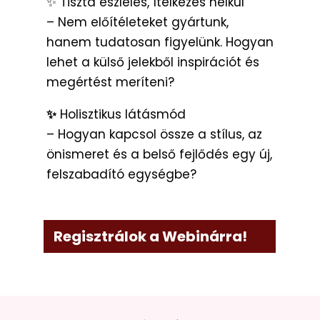
✨ Tiszta észlelés, ítélkezés nélkül
– Nem előítéleteket gyártunk,
hanem tudatosan figyelünk. Hogyan
lehet a külső jelekből inspirációt és
megértést meríteni?
✨
Holisztikus látásmód
– Hogyan kapcsol össze a stílus, az
önismeret és a belső fejlődés egy új,
felszabadító egységbe?
Regisztrálok a Webinárra!