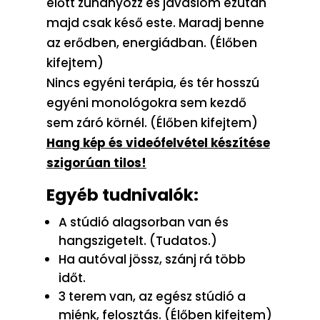
előtt zuhanyozz és javaslom ezután
majd csak késő este. Maradj benne
az erődben, energiádban. (Élőben
kifejtem)
Nincs egyéni terápia, és tér hosszú
egyéni monológokra sem kezdő
sem záró körnél. (Élőben kifejtem)
Hang kép és videófelvétel készítése
szigorúan tilos!
Egyéb tudnivalók:
A stúdió alagsorban van és
hangszigetelt. (Tudatos.)
Ha autóval jössz, szánj rá több
időt.
3 terem van, az egész stúdió a
miénk, felosztás. (Élőben kifejtem)