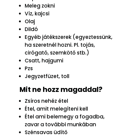
Meleg zokni
Víz, kajcsi
Olaj
Dildó
Egyéb játékszerek (egyeztessünk,
ha szeretnél hozni. Pl. tojás,
cirógató, szemkötő stb.)
Csatt, hajgumi
Pzs
Jegyzetfüzet, toll
Mit ne hozz magaddal?
Zsíros nehéz étel
Étel, amit melegíteni kell
Étel ami belemegy a fogadba,
zavar a további munkában
Szénsavas üdítő