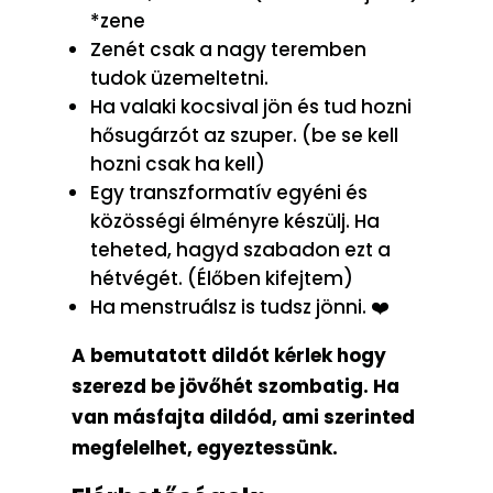
*zene
Zenét csak a nagy teremben
tudok üzemeltetni.
Ha valaki kocsival jön és tud hozni
hősugárzót az szuper. (be se kell
hozni csak ha kell)
Egy transzformatív egyéni és
közösségi élményre készülj. Ha
teheted, hagyd szabadon ezt a
hétvégét. (Élőben kifejtem)
Ha menstruálsz is tudsz jönni. ❤️
A bemutatott dildót kérlek hogy
szerezd be jövőhét szombatig. Ha
van másfajta dildód, ami szerinted
megfelelhet, egyeztessünk.