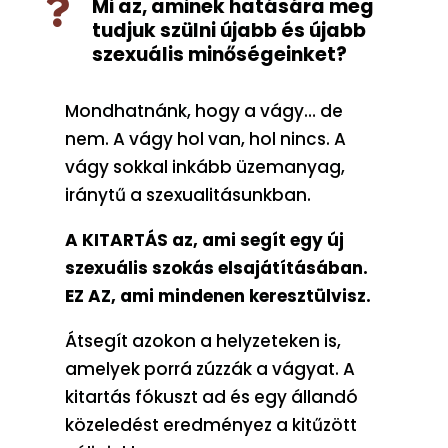
Mi az, aminek hatására meg

tudjuk szülni újabb és újabb
szexuális minőségeinket?
Mondhatnánk, hogy a vágy… de
nem. A vágy hol van, hol nincs. A
vágy sokkal inkább üzemanyag,
iránytű a szexualitásunkban.
A KITARTÁS az, ami segít egy új
szexuális szokás elsajátításában.
EZ AZ, ami mindenen keresztülvisz.
Átsegít azokon a helyzeteken is,
amelyek porrá zúzzák a vágyat. A
kitartás fókuszt ad és egy állandó
közeledést eredményez a kitűzött