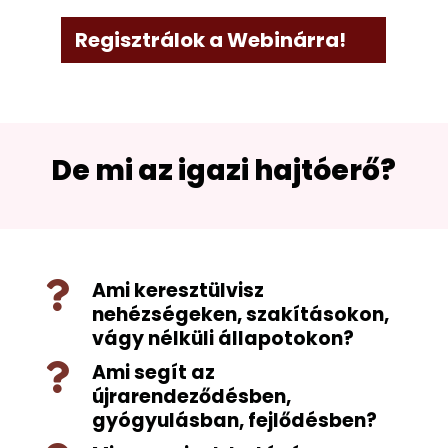
Regisztrálok a Webinárra!
De mi az igazi hajtóerő?
Ami keresztülvisz

nehézségeken, szakításokon,
vágy nélküli állapotokon?
Ami segít az

újrarendeződésben,
gyógyulásban, fejlődésben?