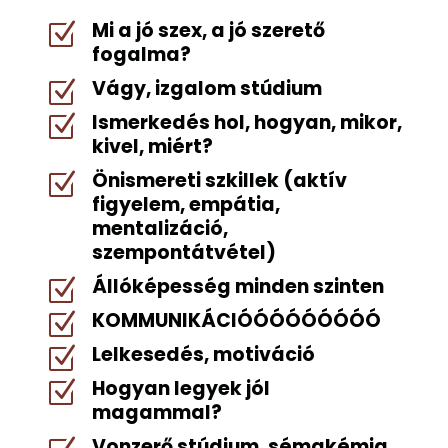
Mi a jó szex, a jó szerető
Z
fogalma?
Vágy, izgalom stúdium
Z
Ismerkedés hol, hogyan, mikor,
Z
kivel, miért?
Önismereti szkillek (aktív
Z
figyelem, empátia,
mentalizáció,
szempontátvétel)
Állóképesség minden szinten
Z
KOMMUNIKÁCIÓÓÓÓÓÓÓÓÓ
Z
Lelkesedés, motiváció
Z
Hogyan legyek jól
Z
magammal?
Vonzerő stúdium, sémakémia