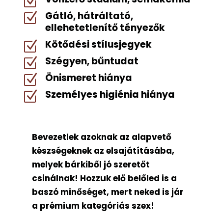
Z
Gátló, hátráltató,
Z
ellehetetlenítő tényezők
Kötődési stílusjegyek
Z
Szégyen, bűntudat
Z
Önismeret hiánya
Z
Személyes higiénia hiánya
Z
Bevezetlek azoknak az alapvető
készségeknek az elsajátításába,
melyek bárkiből jó szeretőt
csinálnak! Hozzuk elő belőled is a
baszó minőséget, mert neked is jár
a prémium kategóriás szex!