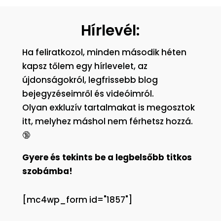
Hírlevél:
Ha feliratkozol, minden második héten
kapsz tőlem egy hírlevelet, az
újdonságokról, legfrissebb blog
bejegyzéseimről és videóimról.
Olyan exkluzív tartalmakat is megosztok
itt, melyhez máshol nem férhetsz hozzá.
🔞
Gyere és tekints be a legbelsőbb titkos
szobámba!
[mc4wp_form id="1857"]