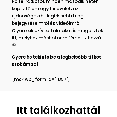
Ha feliratkozol, minden második héten
kapsz tőlem egy hírlevelet, az
újdonságokról, legfrissebb blog
bejegyzéseimről és videóimról.
Olyan exkluzív tartalmakat is megosztok
itt, melyhez máshol nem férhetsz hozzá.
🔞
Gyere és tekints be a legbelsőbb titkos
szobámba!
[mc4wp_form id="1857"]
Itt találkozhattál