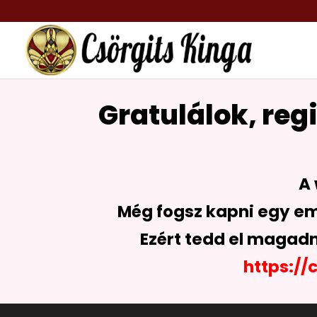
Gratulálok, reg
A 
Még fogsz kapni egy em
Ezért tedd el magadna
https://