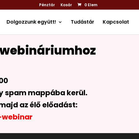
Pénztár
Kosár
0 Elem
Dolgozzunk együtt!
Tudástár
Kapcsolat
ző webináriumhoz
:00
ogy spam mappába kerül.
 majd az élő előadást:
s-webinar