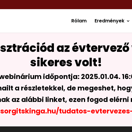
Rólam
Eredmények
isztrációd az évterve
sikeres volt!
webinárium időpontja: 2025.01.04. 16
ailt a részletekkel, de megeshet, h
k az alábbi linket, ezen fogod elérni
csorgitskinga.hu/tudatos-evterveze