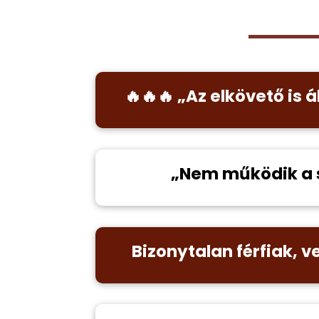
🔥
🔥
🔥
„Az elkövető is á
„Nem működik a s
Bizonytalan férfiak, 