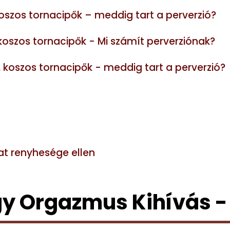
 koszos tornacipők – meddig tart a perverzió?
, koszos tornacipők - Mi számít perverziónak?
k, koszos tornacipők - meddig tart a perverzió?
at renyhesége ellen
y Orgazmus Kihívás -