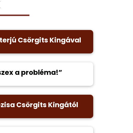
k
nterjú Csörgits Kingával
szex a probléma!”
zisa Csörgits Kingától