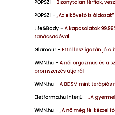
POPSZI -
Bizonytalan férfiak, ve
POPSZI -
„Az elkövető is áldozat”
Life&Body -
A kapcsolatok 99,99%
tanácsadóval
Glamour -
Ettől lesz igazán jó 
WMN.hu -
A női orgazmus és a sz
örömszerzés útjairól
WMN.hu -
A BDSM mint terápiás m
Eletforma.hu Interjú -
„A gyermek
WMN.hu -
„A nő még fél kézzel f