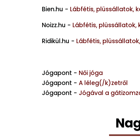
Bien.hu -
Lábfétis, plüssállatok,
Noizz.hu -
Lábfétis, plüssállatok
Ridikül.hu -
Lábfétis, plüssállato
Jógapont -
Női jóga
Jógapont -
A léleg(/k)zetről
Jógapont -
Jógával a gátizomz
Nag