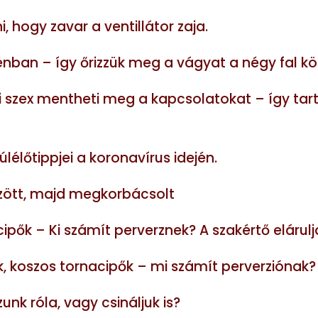
 hogy zavar a ventillátor zaja.
énban – így őrizzük meg a vágyat a négy fal kö
 szex mentheti meg a kapcsolatokat – így tart
lélőtippjei a koronavírus idején.
zött, majd megkorbácsolt
cipők – Ki számít perverznek? A szakértő elárulj
ok, koszos tornacipők – mi számít perverziónak?
nk róla, vagy csináljuk is?