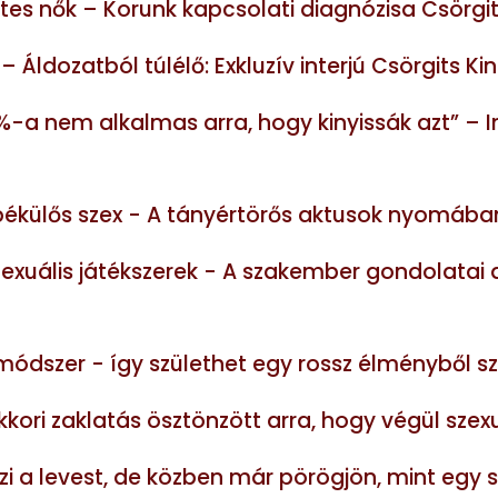
sztes nők – Korunk kapcsolati diagnózisa Csörgi
 – Áldozatból túlélő: Exkluzív interjú Csörgits Ki
-a nem alkalmas arra, hogy kinyissák azt” – In
a békülős szex - A tányértörős aktusok nyomába
exuális játékszerek - A szakember gondolatai 
ódszer - így születhet egy rossz élményből sz
kori zaklatás ösztönzött arra, hogy végül sze
őzi a levest, de közben már pörögjön, mint egy 