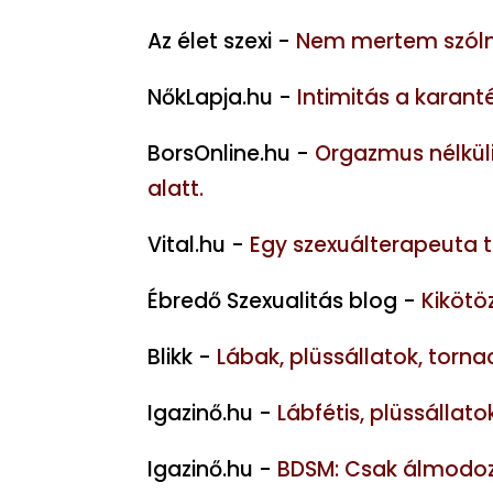
Az élet szexi -
Nem mertem szólni,
NőkLapja.hu -
Intimitás a karant
BorsOnline.hu -
Orgazmus nélküli
alatt.
Vital.hu -
Egy szexuálterapeuta tú
Ébredő Szexualitás blog -
Kikötö
Blikk -
Lábak, plüssállatok, torna
Igazinő.hu -
Lábfétis, plüssállat
Igazinő.hu -
BDSM: Csak álmodozu