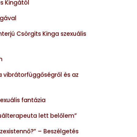
ts Kingától
ngával
terjú Csörgits Kinga szexuális
n
a vibrátorfüggőségről és az
exuális fantázia
xuálterapeuta lett belőlem”
szexistennő?” – Beszélgetés