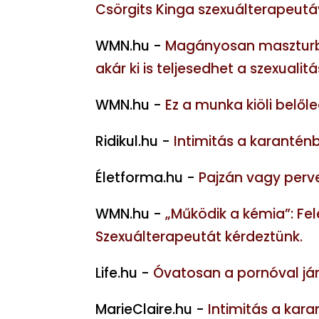
Csörgits Kinga szexuálterapeutá
WMN.hu -
Magányosan maszturbá
akár ki is teljesedhet a szexualit
WMN.hu -
Ez a munka kiöli belő
Ridikul.hu -
Intimitás a karanténb
Életforma.hu -
Pajzán vagy perv
WMN.hu -
„Működik a kémia”: Fel
Szexuálterapeutát kérdeztünk.
Life.hu -
Óvatosan a pornóval járv
MarieClaire.hu -
Intimitás a kara