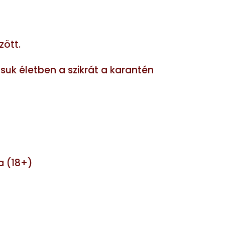
zött.
suk életben a szikrát a karantén
a (18+)