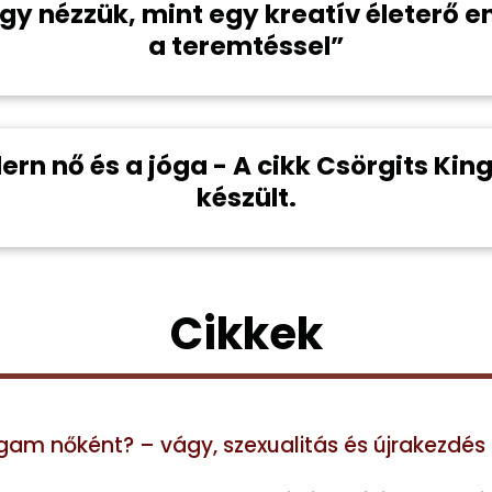
gy nézzük, mint egy kreatív életerő e
a teremtéssel”
dern nő és a jóga - A cikk Csörgits Ki
készült.
Cikkek
m nőként? – vágy, szexualitás és újrakezdés 4