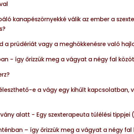
val
ló kanapészörnyekké válik az ember a szextec
ás?
led a prüdériát vagy a meghökkenésre való haj
an - így őrizzük meg a vágyat a négy fal közöt
erz?
éleszthető-e a vágy egy kihűlt kapcsolatban, 
ány alatt - Egy szexterapeuta túlélési tippjei 
nténban – így őrizzük meg a vágyat a négy fal 