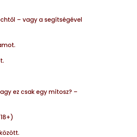
htől – vagy a segítségével
lamot.
t.
vagy ez csak egy mítosz? –
(18+)
között.