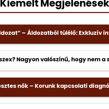
Kiemelt Megjelenése
ldozat” – Áldozatból túlélő: Exkluzív i
zex? Nagyon valószínű, hogy nem a 
vesztes nők – Korunk kapcsolati diagnó