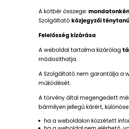
A kötbér összege:
mondatonként 
Szolgáltató
közjegyzői ténytan
Felelősség kizárása
A weboldal tartalma kizárólag
tá
módosíthatja.
A Szolgáltató nem garantálja a
működését.
A törvény által megengedett mér
bármilyen jellegű kárért, különös
ha a weboldalon közzétett inf
ha a weboldal nem elérhető, v