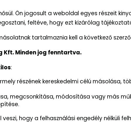
nősül. Ön jogosult a weboldal egyes részeit ki
gosztani, feltéve, hogy ezt kizárólag tájékoztatá
másolatnak tartalmaznia kell a következő szerzői
g Kft. Minden jog fenntartva.
tilos
:
mely részének kereskedelmi célú másolása, töb
ása, megcsonkítása, módosítása vagy más műbe 
építése.
veszi, hogy a felhasználási engedély nélküli fel