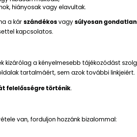
nok, hiányosak vagy elavultak.
 ha a kár
szándékos
vagy
súlyosan gondatla
settel kapcsolatos.
kek kizárólag a kényelmesebb tájékozódást szolg
ldalak tartalmáért, sem azok további linkjeiért.
át felelősségre történik
.
tele van, forduljon hozzánk bizalommal: