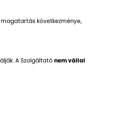
n
magatartás következménye,
álják. A Szolgáltató
nem vállal