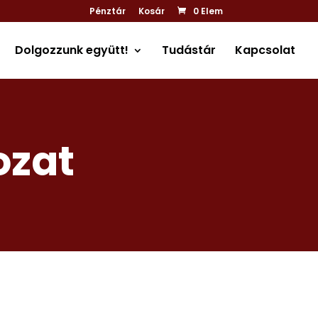
Pénztár
Kosár
0 Elem
Dolgozzunk együtt!
Tudástár
Kapcsolat
ozat