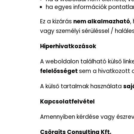
ha egyes információk pontatla
Ez a kizárás
nem alkalmazható
,
vagy személyi sérüléssel / halále
Hiperhivatkozások
A weboldalon található külső lin
felelősséget
sem a hivatkozott o
A külső tartalmak használata
saj
Kapcsolatfelvétel
Amennyiben kérdése vagy észrevé
Csörgits Consulting Kft.