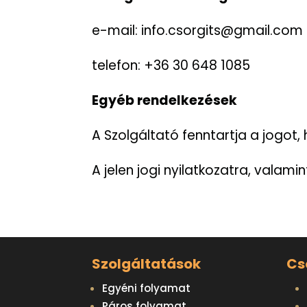
e-mail: info.csorgits@gmail.com
telefon: +36 30 648 1085
Egyéb rendelkezések
A Szolgáltató fenntartja a jogot, 
A jelen jogi nyilatkozatra, valam
Szolgáltatások
Cs
Egyéni folyamat
Páros folyamat