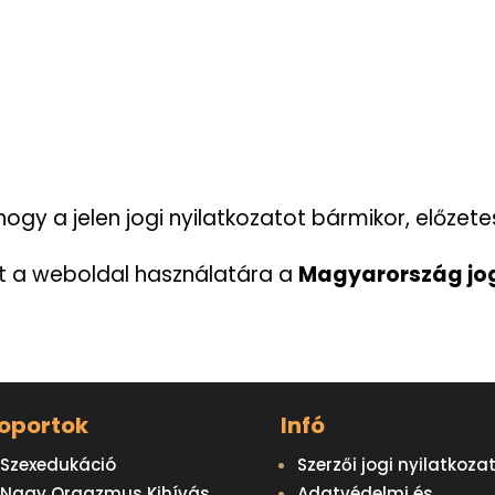
hogy a jelen jogi nyilatkozatot bármikor, előzet
int a weboldal használatára a
Magyarország jog
oportok
Infó
Szexedukáció
Szerzői jogi nyilatkoza
Nagy Orgazmus Kihívás
Adatvédelmi és