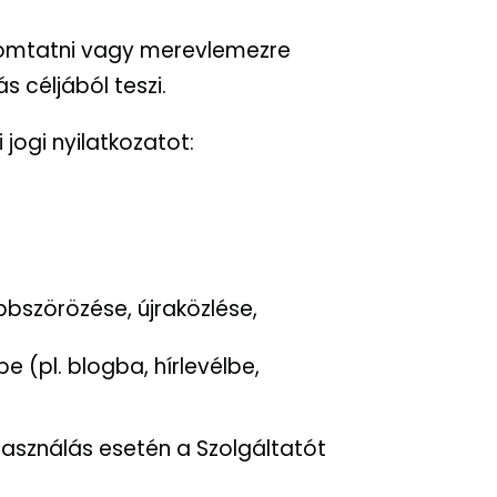
nyomtatni vagy merevlemezre
s céljából teszi.
 jogi nyilatkozatot:
bszörözése, újraközlése,
(pl. blogba, hírlevélbe,
használás esetén a Szolgáltatót