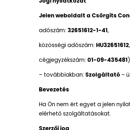
Jogi nyilatkozat
Jelen weboldalt a Csörgits Cons
adószám:
32651612-1-41
,
közösségi adószám:
HU32651612
cégjegyzékszám:
01-09-435481
– továbbiakban:
Szolgáltató
– ü
Bevezetés
Ha Ön nem ért egyet a jelen nyila
elérhető szolgáltatásokat.
Szerzői jog