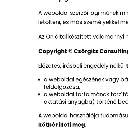
A weboldal szerzői jogi műnek mi
letölteni, és más személyekkel me
Az Ön által készített valamennyi 
Copyright © Csörgits Consultin
Előzetes, írásbeli engedély nélkül
a weboldal egészének vagy bár
feldolgozása;
a weboldal tartalmának torzít
oktatási anyagba) történő be
A weboldal használója tudomásul 
kötbér illeti meg
.