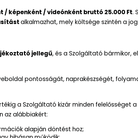
/ képenként / videónként bruttó 25.000 Ft
.
úsítást
alkalmazhat, mely költsége szintén a jogs
jékoztató jellegű
, és a Szolgáltató bármikor, e
 weboldal pontosságát, naprakészségét, folya
tékig a Szolgáltató kizár minden felelősséget 
en az alábbiakért:
ormációk alapján döntést hoz;
agy hibásan működik;