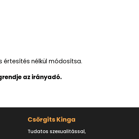
es értesítés nélkül módosítsa.
rendje az irányadó.
Csörgits Kinga
t
Tudatos szexualitással,