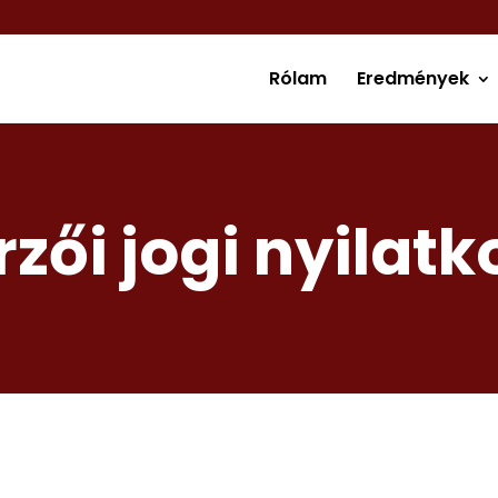
Rólam
Eredmények
rzői jogi nyilatk