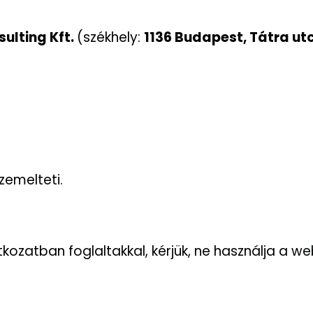
ulting Kft.
(székhely:
1136 Budapest, Tátra ut
,
)
zemelteti.
tkozatban foglaltakkal, kérjük, ne használja a w