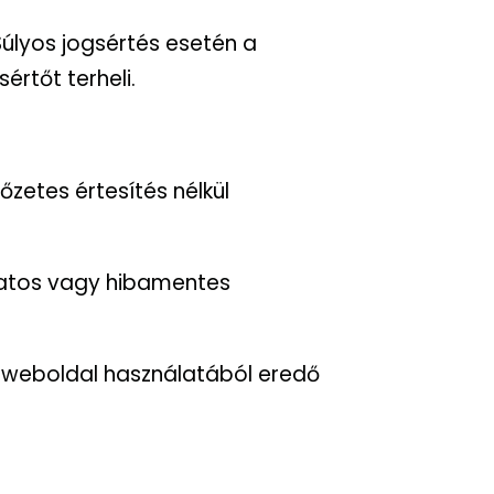
 Súlyos jogsértés esetén a
értőt terheli.
lőzetes értesítés nélkül
matos vagy hibamentes
a weboldal használatából eredő