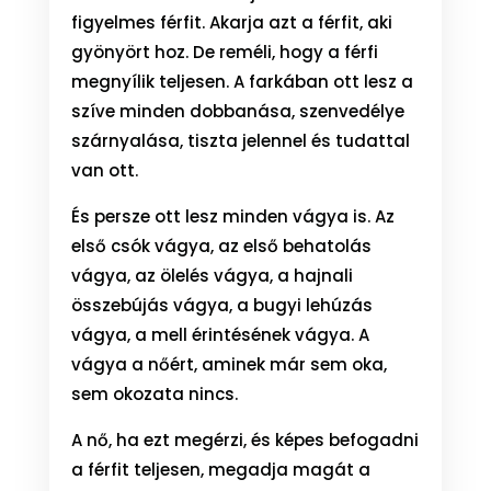
figyelmes férfit. Akarja azt a férfit, aki
gyönyört hoz. De reméli, hogy a férfi
megnyílik teljesen. A farkában ott lesz a
szíve minden dobbanása, szenvedélye
szárnyalása, tiszta jelennel és tudattal
van ott.
És persze ott lesz minden vágya is. Az
első csók vágya, az első behatolás
vágya, az ölelés vágya, a hajnali
összebújás vágya, a bugyi lehúzás
vágya, a mell érintésének vágya. A
vágya a nőért, aminek már sem oka,
sem okozata nincs.
A nő, ha ezt megérzi, és képes befogadni
a férfit teljesen, megadja magát a