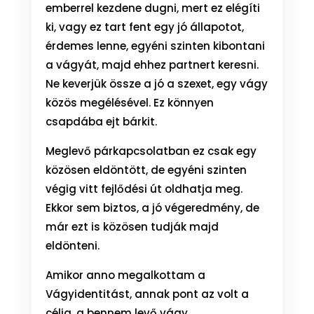
emberrel kezdene dugni, mert ez elégíti
ki, vagy ez tart fent egy jó állapotot,
érdemes lenne, egyéni szinten kibontani
a vágyát, majd ehhez partnert keresni.
Ne keverjük össze a jó a szexet, egy vágy
közös megélésével. Ez könnyen
csapdába ejt bárkit.
Meglevő párkapcsolatban ez csak egy
közösen eldöntött, de egyéni szinten
végig vitt fejlődési út oldhatja meg.
Ekkor sem biztos, a jó végeredmény, de
már ezt is közösen tudják majd
eldönteni.
Amikor anno megalkottam a
Vágyidentitást, annak pont az volt a
célja, a bennem levő vágy