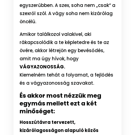
egyszerűbben. A szex, soha nem „csak” a
szexről szól. A vágy soha nem kizárólag
öncélú.
Amikor találkozol valakivel, aki
rákapcsolódik a te képletedre és te az
övére, akkor létrejön egy bevésődés,
amit ma úgy hívok, hogy
VÁGYAZONOSSÁG.
Kiemelném tehát a folyamat, a fejlődés
és a vágyazonosság szavakat.
És akkor most nézzük meg
egymás mellett ezt a két
minőséget:
Hosszútávra tervezett,
kizárólagosságon alapuló közös