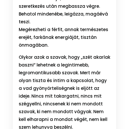
szeretkezés után megbassza végre.
Behatol mindenébe, leigázza, magáévá
teszi.
Megérezheti a férfit, annak természetes
erejét, farkának energiáját, tisztán
önmagában.
Olykor azok a szavak, hogy „szét akarlak
baszni” lehetnek a legintimebb,
legromantikusabb szavak. Mert már
olyan tiszta és intim a kapcsolat, hogy
a vad gyönyörteliségnek is eljött az
ideje. Nincs mit takargatni, nincs mit
szégyellni, nincsenek ki nem mondott
szavak, ki nem mondott vágyak. Nem
kell elharapni a mondat végét, nem kell
szem lehunyva beszélni.