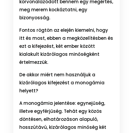
körvonalazódott bennem egy megértés,
meg merem kockáztatni, egy
bizonyosság.
Fontos rögtön az elején kiemelni, hogy
itt és most, ebben a megközelítésben és
ezt a kifejezést, két ember között
kialakult kizárólagos minőségként
értelmezzük.
De akkor miért nem használjuk a
kizárólagos kifejezést a monogámia
helyett?
A monogámia jelentése: egynejűség,
illetve egyférjűség. Tehát egy közös
döntésen, elhatározáson alapuló,
hosszútávú, kizárólagos minőség két