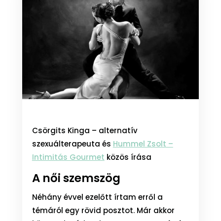
Csörgits Kinga – alternatív
szexuálterapeuta és
Hummel Zsolt –
Intimitás Gourmet
közös írása
A női szemszög
Néhány évvel ezelőtt írtam erről a
témáról egy rövid posztot. Már akkor