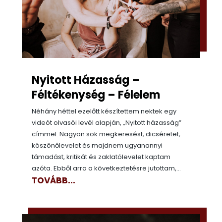
Nyitott Házasság –
Féltékenység – Félelem
Néhány héttel ezelőtt készítettem nektek egy
videót olvasói levél alapján, „Nyitott házasság”
címmel. Nagyon sok megkeresést, dicséretet,
köszönőlevelet és majdnem ugyanannyi
támadást, kritikát és zaklatólevelet kaptam
azóta. Ebből arra a következtetésre jutottam,...
TOVÁBB...