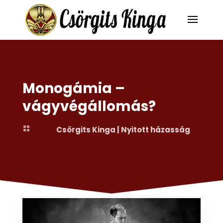
Monogámia –
vágyvégállomás?

Csörgits Kinga
|
Nyitott házasság