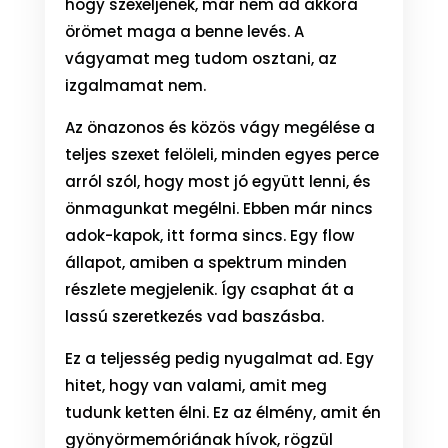
hogy szexeljenek, már nem ad akkora
örömet maga a benne levés. A
vágyamat meg tudom osztani, az
izgalmamat nem.
Az önazonos és közös vágy megélése a
teljes szexet felöleli, minden egyes perce
arról szól, hogy most jó együtt lenni, és
önmagunkat megélni. Ebben már nincs
adok-kapok, itt forma sincs. Egy flow
állapot, amiben a spektrum minden
részlete megjelenik. Így csaphat át a
lassú szeretkezés vad baszásba.
Ez a teljesség pedig nyugalmat ad. Egy
hitet, hogy van valami, amit meg
tudunk ketten élni. Ez az élmény, amit én
gyönyörmemóriának hívok, rögzül