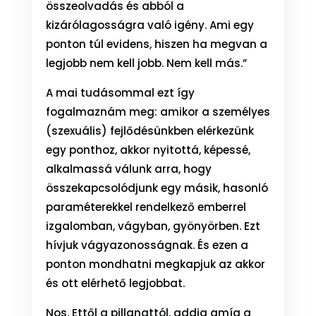
összeolvadás és abból a
kizárólagosságra való igény. Ami egy
ponton túl evidens, hiszen ha megvan a
legjobb nem kell jobb. Nem kell más.”
A mai tudásommal ezt így
fogalmaznám meg: amikor a személyes
(szexuális) fejlődésünkben elérkezünk
egy ponthoz, akkor nyitottá, képessé,
alkalmassá válunk arra, hogy
összekapcsolódjunk egy másik, hasonló
paraméterekkel rendelkező emberrel
izgalomban, vágyban, gyönyörben. Ezt
hívjuk vágyazonosságnak. És ezen a
ponton mondhatni megkapjuk az akkor
és ott elérhető legjobbat.
Nos. Ettől a pillanattól, addig amíg a