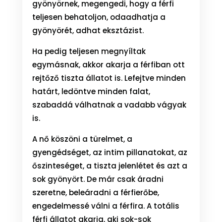
gyönyörnek, megengedi, hogy a férfi
teljesen behatoljon, odaadhatja a
gyönyörét, adhat eksztázist.
Ha pedig teljesen megnyíltak
egymásnak, akkor akarja a férfiban ott
rejtőző tiszta állatot is. Lefejtve minden
határt, ledöntve minden falat,
szabaddá válhatnak a vadabb vágyak
is.
A nő köszöni a türelmet, a
gyengédséget, az intim pillanatokat, az
őszinteséget, a tiszta jelenlétet és azt a
sok gyönyört. De már csak áradni
szeretne, beleáradni a férfierőbe,
engedelmessé válni a férfira. A totális
férfi állatot akarja, aki sok-sok