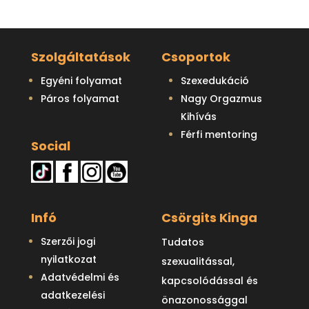
Szolgáltatások
Csoportok
Egyéni folyamat
Szexedukáció
Páros folyamat
Nagy Orgazmus
Kihívás
Férfi mentoring
Social
Infó
Csörgits Kinga
Szerzői jogi
Tudatos
nyilatkozat
szexualitással,
Adatvédelmi és
kapcsolódással és
adatkezelési
önazonossággal