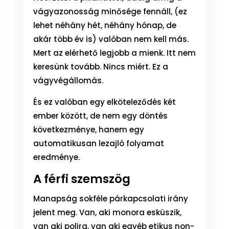
vágyazonosság minősége fennáll, (ez
lehet néhány hét, néhány hónap, de
akár több év is) valóban nem kell más.
Mert az elérhető legjobb a mienk. Itt nem
keresünk tovább. Nincs miért. Ez a
vágyvégállomás.
És ez valóban egy elköteleződés két
ember között, de nem egy döntés
következménye, hanem egy
automatikusan lezajló folyamat
eredménye.
A férfi szemszög
Manapság sokféle párkapcsolati irány
jelent meg. Van, aki monora esküszik,
van aki polira, van aki egyéb etikus non-