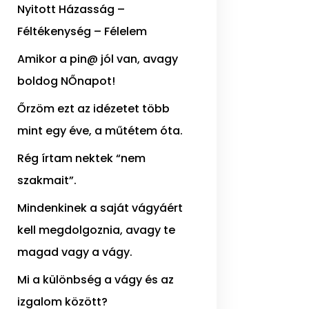
Nyitott Házasság –
Féltékenység – Félelem
Amikor a pin@ jól van, avagy
boldog NŐnapot!
Őrzöm ezt az idézetet több
mint egy éve, a műtétem óta.
Rég írtam nektek “nem
szakmait”.
Mindenkinek a saját vágyáért
kell megdolgoznia, avagy te
magad vagy a vágy.
Mi a különbség a vágy és az
izgalom között?