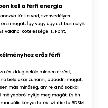
n kell a férfi energia
onozva. Kell a vad, szenvedélyes
érzi magát. Így vagy úgy ezt bármelyik
s valahol kötelessége is. Pont.
exélményhez erős férfi
zza és kidug belőle minden érzést,
 nő bele akar zuhanni, odaadni magát.
esen más minőség, amire a nő sokkal
 mélyebbről nyitja meg magát. És én
 manuális kényeztetés színtiszta BDSM.