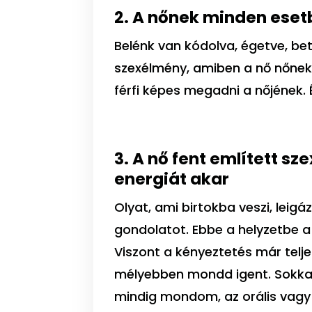
2. A nőnek minden esetbe
Belénk van kódolva, égetve, bet
szexélmény, amiben a nő nőnek 
férfi képes megadni a nőjének. É
3. A nő fent említett sz
energiát akar
Olyat, ami birtokba veszi, leigá
gondolatot. Ebbe a helyzetbe a
Viszont a kényeztetés már telj
mélyebben mondd igent. Sokkal
mindig mondom, az orális vagy