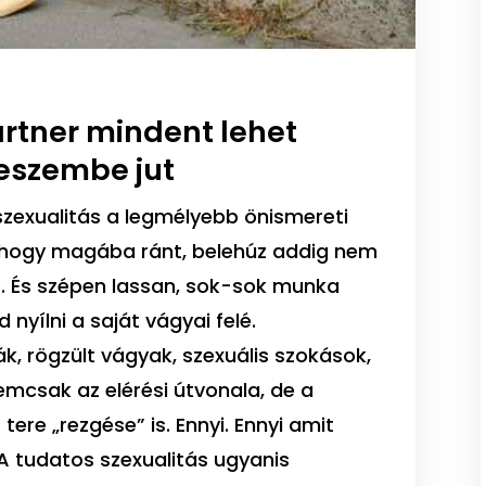
artner mindent lehet
 eszembe jut
 szexualitás a legmélyebb önismereti
 hogy magába ránt, belehúz addig nem
. És szépen lassan, sok-sok munka
yílni a saját vágyai felé.
k, rögzült vágyak, szexuális szokások,
mcsak az elérési útvonala, de a
tere „rezgése” is. Ennyi. Ennyi amit
. A tudatos szexualitás ugyanis