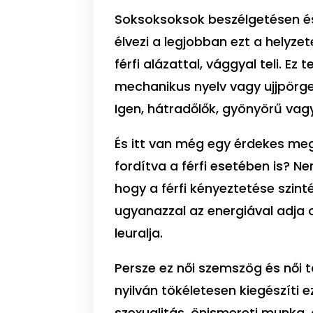
Soksoksoksok beszélgetésen és 
élvezi a legjobban ezt a helyzet
férfi alázattal, vággyal teli. Ez
mechanikus nyelv vagy ujjpörge
Igen, hátradőlők, gyönyörű vag
És itt van még egy érdekes meg
fordítva a férfi esetében is
hogy a férfi kényeztetése szint
ugyanazzal az energiával adja 
leuralja.
Persze ez női szemszög és női 
nyilván tökéletesen kiegészíti
szexualitás, önismereti munka,