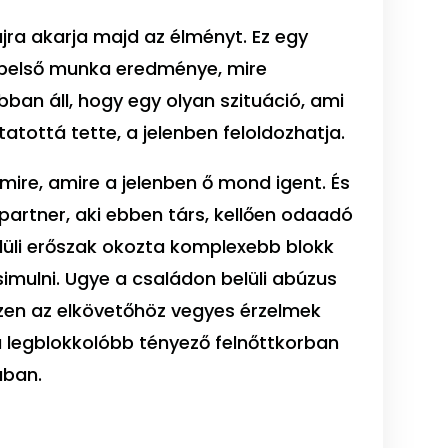
jra akarja majd az élményt. Ez egy
 belső munka eredménye, mire
ban áll, hogy egy olyan szituáció, ami
atottá tette, a jelenben feloldozhatja.
mire, amire a jelenben ő mond igent. És
artner, aki ebben társ, kellően odaadó
lüli erőszak okozta komplexebb blokk
imulni. Ugye a családon belüli abúzus
szen az elkövetőhöz vegyes érzelmek
 a legblokkolóbb tényező felnőttkorban
ában.