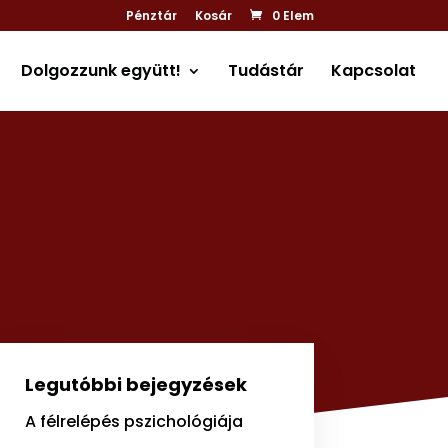
Pénztár
Kosár
0 Elem
Dolgozzunk együtt!
Tudástár
Kapcsolat
Legutóbbi bejegyzések
A félrelépés pszichológiája