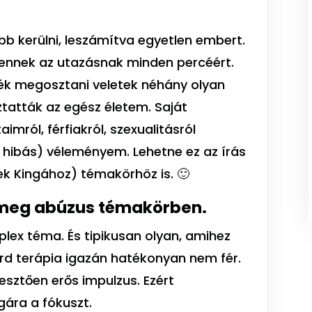
bb kerülni, leszámítva egyetlen embert.
ennek az utazásnak minden percéért.
nék megosztani veletek néhány olyan
tatták az egész életem. Saját
imról, férfiakról, szexualitásról
n hibás) véleményem. Lehetne ez az írás
ek Kingához) témakörhöz is. 🙂
s meg abúzus témakörben.
lex téma. És tipikusan olyan, amihez
rd terápia igazán hatékonyan nem fér.
pesztően erős impulzus. Ezért
ára a fókuszt.