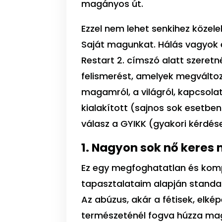
magányos út.
Ezzel nem lehet senkihez közele
Saját magunkat. Hálás vagyok 
Restart 2. címszó alatt szeret
felismerést, amelyek megváltoz
magamról, a világról, kapcsolata
kialakított (sajnos sok esetbe
válasz a GYIKK (gyakori kérdés
1. Nagyon sok nő kere
Ez egy megfoghatatlan és komp
tapasztalataim alapján standa
Az abúzus, akár a fétisek, elké
természeténél fogva húzza mag