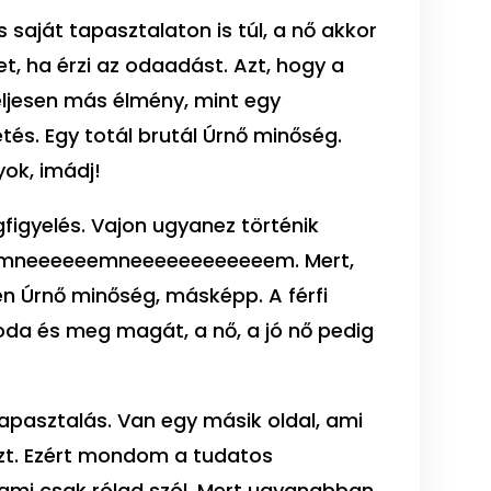
saját tapasztalaton is túl, a nő akkor
et, ha érzi az odaadást. Azt, hogy a
 teljesen más élmény, mint egy
tés. Egy totál brutál Úrnő minőség.
yok, imádj!
figyelés. Vajon ugyanez történik
? Nemneeeeeemneeeeeeeeeeeem. Mert,
én Úrnő minőség, másképp. A férfi
oda és meg magát, a nő, a jó nő pedig
tapasztalás. Van egy másik oldal, ami
 ezt. Ezért mondom a tudatos
 ami csak rólad szól. Mert ugyanabban