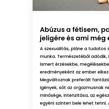
Abúzus a fétisem, p
jeligére és ami még
A szexualitás, pláne a tudatos
munka. Természetéből adódik,
ismert érzésekbe, megélésekbe
eredményeként az ember elkezd n
Megváltoznak preferált fantáziá
igények, sőt az orgazmusnak ne
minősége, intenzitása, az egész 
egyéni szinten bele lehet tenni