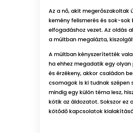
Az a nő, akit megerőszakoltak ú
kemény felismerés és sok-sok
elfogadáshoz vezet. Az oldás ab
a múltban megalázta, kiszolgált
A múltban kényszerítették vala
ha ehhez megadatik egy olyan p
és érzékeny, akkor családon be
csomagok is ki tudnak szépen s
mindig egy külön téma lesz, hi
kötik az áldozatot. Sokszor ez
kötődő kapcsolatok kialakítás